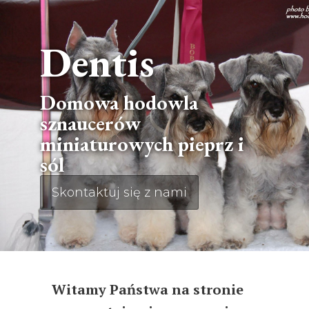
Dentis
Domowa hodowla
sznaucerów
miniaturowych pieprz i
sól
Skontaktuj się z nami
Witamy Państwa na stronie