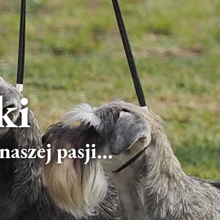
ki
aszej pasji...