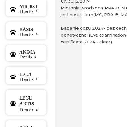
Ur. 30.12.2017
MICRO
Miotonia wrodzona, PRA-B, MA
Dentis ♀
jest nosicielem(MC, PRA-B, MA
Badanie oczu 2024- bez cech
BASIS
Dentis ♀
genetycznej (Eye examinatio
certificate 2024 - clear)
ANIMA
Dentis ♀
IDEA
Dentis ♀
LEGE
ARTIS
Dentis ♀