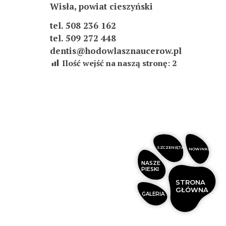
Wisła, powiat cieszyński
tel. 508 236 162
tel. 509 272 448
dentis@hodowlasznaucerow.pl
Ilość wejść na naszą stronę:
2
SZCZENIĘTA
NOWINKI
NASZE
PIESKI
STRONA
GŁÓWNA
GALERIA