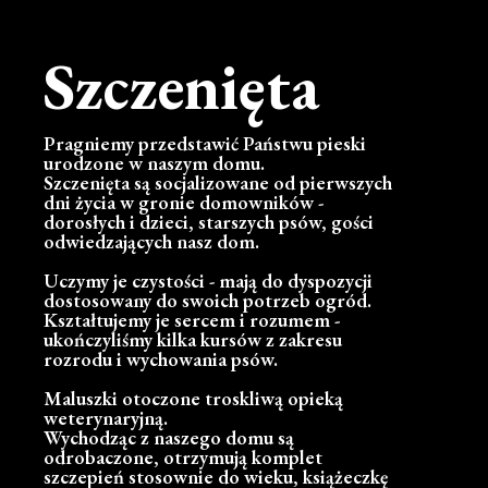
Szczenięta
Pragniemy przedstawić Państwu pieski
urodzone w naszym domu.
Szczenięta są socjalizowane od pierwszych
dni życia w gronie domowników -
dorosłych i dzieci, starszych psów, gości
odwiedzających nasz dom.
Uczymy je czystości - mają do dyspozycji
dostosowany do swoich potrzeb ogród.
Kształtujemy je sercem i rozumem -
ukończyliśmy kilka kursów z zakresu
rozrodu i wychowania psów.
Maluszki otoczone troskliwą opieką
weterynaryjną.
Wychodząc z naszego domu są
odrobaczone, otrzymują komplet
szczepień stosownie do wieku, książeczkę