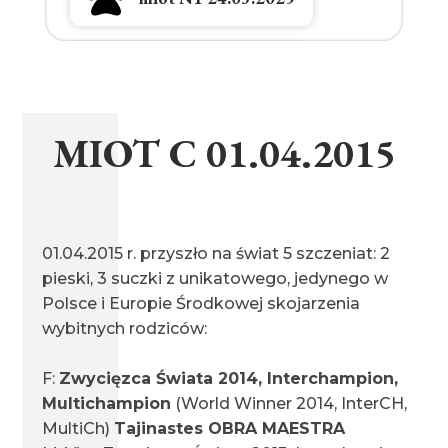
miot M1 17.03.2025
MIOT C 01.04.2015
miot K1 16.06.2024
miot L1 15.06.2024
01.04.2015 r. przyszło na świat 5 szczeniat: 2
pieski, 3 suczki z unikatowego, jedynego w
Polsce i Europie Środkowej skojarzenia
wybitnych rodziców:
miot J1 17.04.2023
F:
Zwycięzca Świata 2014, Interchampion,
Multichampion
(World Winner 2014, InterCH,
miot I1 08.01.2023
MultiCh)
Tajinastes OBRA MAESTRA