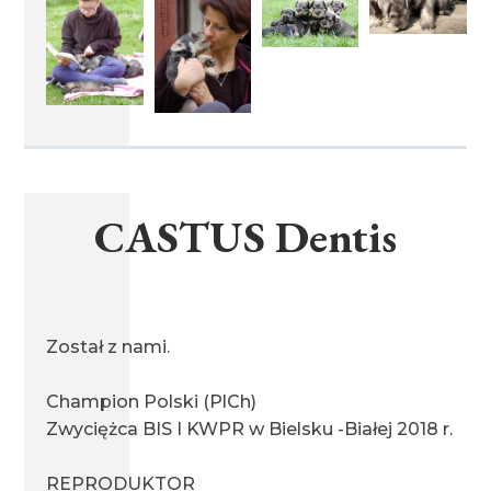
miot C1 16.05.2021
miot B1 21.02.2021
CASTUS Dentis
miot A1 22.12.2020
miot Y 09.09.2020
Został z nami.
Champion Polski (PlCh)
miot X 26.06.2020
Zwyciężca BIS I KWPR w Bielsku -Białej 2018 r.
REPRODUKTOR