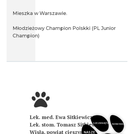
Mieszka w Warszawie.
Młodzieżowy Champion Polskki (PL Junior
Champion)
Lek. med. Ewa Sitkiewicz
Lek. stom. Tomasz Sitkiewicz
SZCZENIĘTA
NOWINKI
Wisła, powiat cieszyński
NASZE