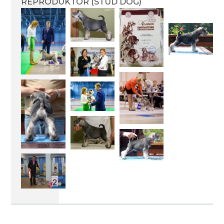
REPRODUKTOR (STUD DOG)
miot F 19.02.2016
miot D 06.04.2015
miot C 01.04.2015
miot B 31.01.2014
miot A 20.01.2014