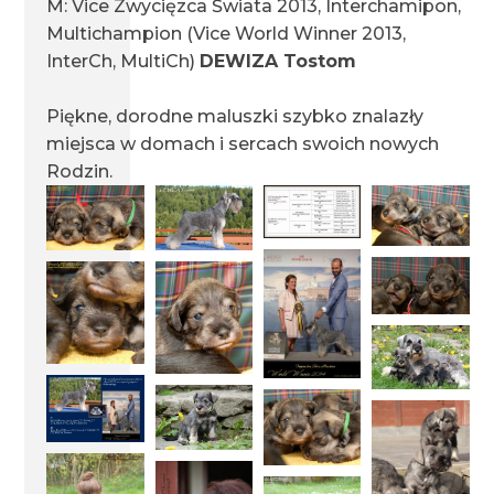
M: Vice Zwycięzca Świata 2013, Interchamipon,
Multichampion (Vice World Winner 2013,
InterCh, MultiCh)
DEWIZA Tostom
miot F1 15.05.2022
Piękne, dorodne maluszki szybko znalazły
miejsca w domach i sercach swoich nowych
miot H1 09.05.2022
Rodzin.
miot G1 05.05.2022
miot E1 20.02.2022
miot D1 27.07.2021