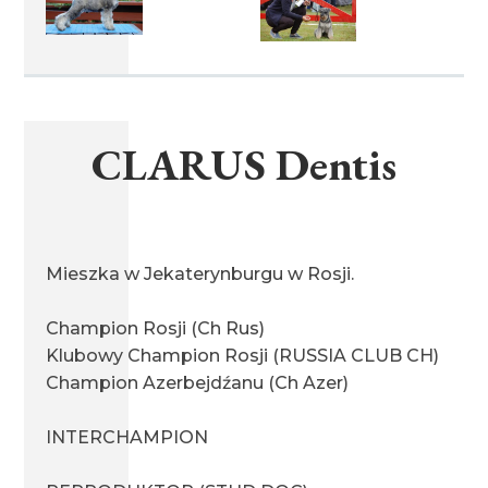
miot I 31.01.2017
CLARUS Dentis
miot J 31.01.2017
miot K 03.02.2017
Mieszka w Jekaterynburgu w Rosji.
Champion Rosji (Ch Rus)
miot G 27.02.2016
Klubowy Champion Rosji (RUSSIA CLUB CH)
Champion Azerbejdźanu (Ch Azer)
INTERCHAMPION
miot H 13.06.2016