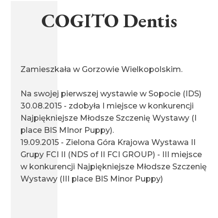
miot P 15.06.2013
COGITO Dentis
miot U 17.03.2013
Zamieszkała w Gorzowie Wielkopolskim.
miot S 18.10.2012
Na swojej pierwszej wystawie w Sopocie (IDS)
30.08.2015 - zdobyła I miejsce w konkurencji
Najpiękniejsze Młodsze Szczenię Wystawy (I
place BIS MInor Puppy).
miot E 30.04.2011
19.09.2015 - Zielona Góra Krajowa Wystawa II
Grupy FCI II (NDS of II FCI GROUP) - III miejsce
w konkurencji Najpiękniejsze Młodsze Szczenię
miot Z 30.01.2010
Wystawy (III place BIS Minor Puppy)
miot M 24.06.2009