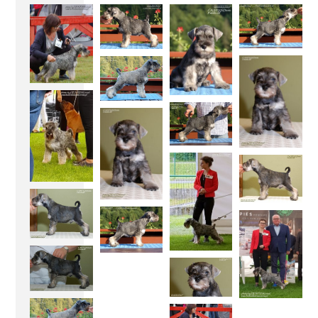
miot V 30.05.2020
miot R 23.12.2019
miot Q 12.03.2019
miot O 25.02.2019
miot N 09.02.2019
miot L 30.12.2017