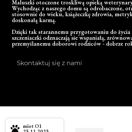
Maluszki otoczone troskliwą opieką weterynary
Wychodząc z naszego domu są odrobaczone, ot
stosownie do wieku, książeczkę zdrowia, metry
doskonałą karmą.
Dzięki tak starannemu przygotowaniu do życia w
szczeniaczki odznaczają sie wspaniałą, zrównowa
przemyślanemu doborowi rodziców - dobrze rok
Skontaktuj się z nami
miot O1
25.11.2025