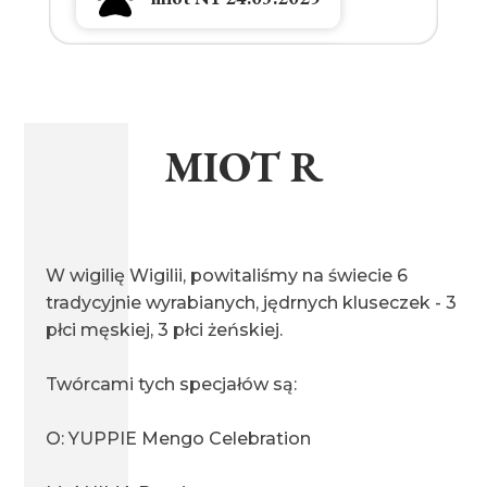
miot M1 17.03.2025
MIOT R
miot K1 16.06.2024
miot L1 15.06.2024
W wigilię Wigilii, powitaliśmy na świecie 6
tradycyjnie wyrabianych, jędrnych kluseczek - 3
płci męskiej, 3 płci żeńskiej.
miot J1 17.04.2023
Twórcami tych specjałów są:
O: YUPPIE Mengo Celebration
miot I1 08.01.2023