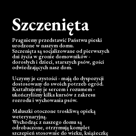
Szczenięta
Pragniemy przedstawić Państwu pieski
urodzone w naszym domu.
Szczenięta są socjalizowane od pierwszych
dni życia w gronie domowników -
dorosłych i dzieci, starszych psów, gości
odwiedzających nasz dom.
Uczymy je czystości - mają do dyspozycji
dostosowany do swoich potrzeb ogród.
Kształtujemy je sercem i rozumem -
ukończyliśmy kilka kursów z zakresu
rozrodu i wychowania psów.
Maluszki otoczone troskliwą opieką
weterynaryjną.
Wychodząc z naszego domu są
odrobaczone, otrzymują komplet
szczepień stosownie do wieku, książeczkę