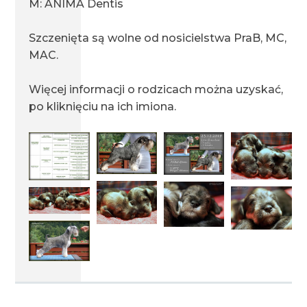
M: ANIMA Dentis
Szczenięta są wolne od nosicielstwa PraB, MC,
miot F1 15.05.2022
MAC.
Więcej informacji o rodzicach można uzyskać,
miot H1 09.05.2022
po kliknięciu na ich imiona.
miot G1 05.05.2022
miot E1 20.02.2022
miot D1 27.07.2021