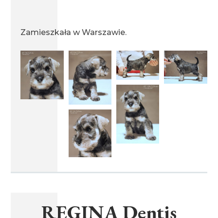
miot F 19.02.2016
Zamieszkała w Warszawie.
miot D 06.04.2015
miot C 01.04.2015
miot B 31.01.2014
miot A 20.01.2014
REGINA Dentis