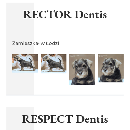
miot V 30.05.2020
RECTOR Dentis
miot R 23.12.2019
Zamieszkał w Łodzi
miot Q 12.03.2019
miot O 25.02.2019
miot N 09.02.2019
RESPECT Dentis
miot L 30.12.2017